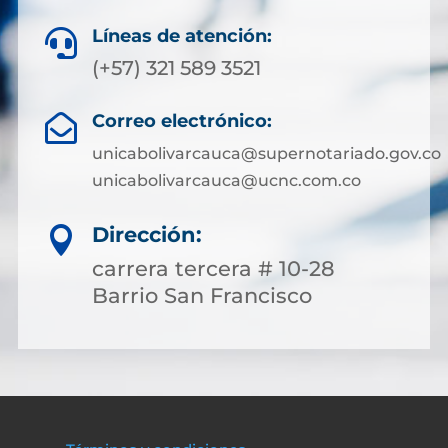
Líneas de atención:

(+57) 321 589 3521
Correo electrónico:

unicabolivarcauca@supernotariado.gov.co
unicabolivarcauca@ucnc.com.co
Dirección:

carrera tercera # 10-28
Barrio San Francisco