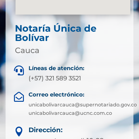
Notaría Única de
Bolívar
Cauca
Líneas de atención:

(+57) 321 589 3521
Correo electrónico:

unicabolivarcauca@supernotariado.gov.co
unicabolivarcauca@ucnc.com.co
Dirección:
