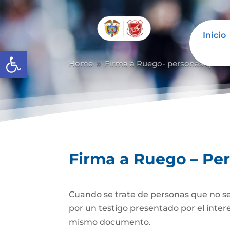
Inicio
Abrir barra de herramientas
Home
Firma a Ruego- personas que n
9
Firma a Ruego – Pe
Cuando se trate de personas que no se
por un testigo presentado por el inter
mismo documento.