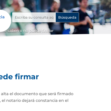
cia
 no saben o no puede firmar
ede firmar
z alta el documento que será firmado
el notario dejará constancia en el