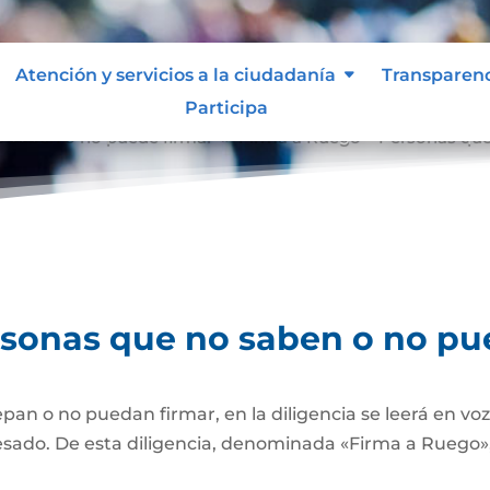
Atención y servicios a la ciudadanía
Transparen
Participa
o saben o no puede firmar
Firma a Ruego – Personas que
9
rsonas que no saben o no pu
pan o no puedan firmar, en la diligencia se leerá en vo
esado. De esta diligencia, denominada «Firma a Ruego», 