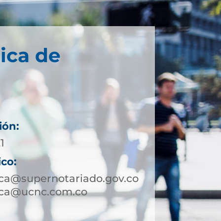
ica de
ión:
1
ico:
uca@supernotariado.gov.co
uca@ucnc.com.co