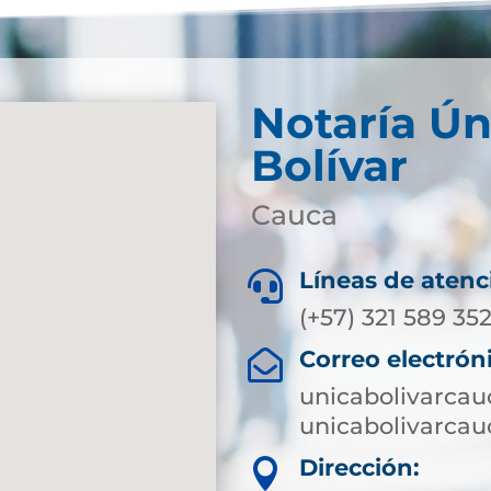
Notaría Ún
Bolívar
Cauca
Líneas de atenc

(+57) 321 589 352
Correo electrón

unicabolivarca
unicabolivarca
Dirección:
