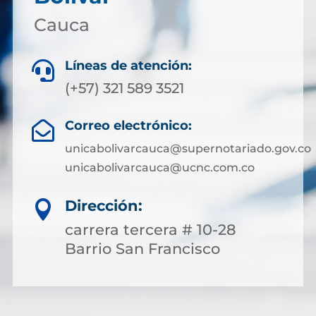
Cauca
Líneas de atención:

(+57) 321 589 3521
Correo electrónico:

unicabolivarcauca@supernotariado.gov.co
unicabolivarcauca@ucnc.com.co
Dirección:

carrera tercera # 10-28
Barrio San Francisco