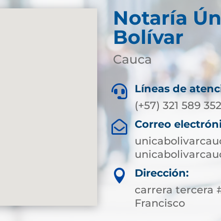
Notaría Ún
Bolívar
Cauca
Líneas de atenc

(+57) 321 589 352
Correo electrón

unicabolivarca
unicabolivarca
Dirección:

carrera tercera 
Francisco