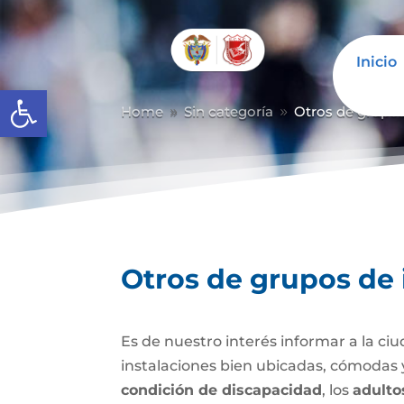
Inicio
Abrir barra de herramientas
Home
Sin categoría
Otros de grupos
9
9
Otros de grupos de 
Es de nuestro interés informar a la c
instalaciones bien ubicadas, cómodas y
condición de discapacidad
, los
adulto