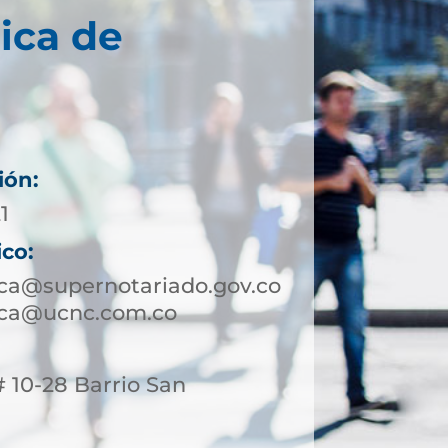
ica de
ión:
1
ico:
uca@supernotariado.gov.co
uca@ucnc.com.co
# 10-28 Barrio San