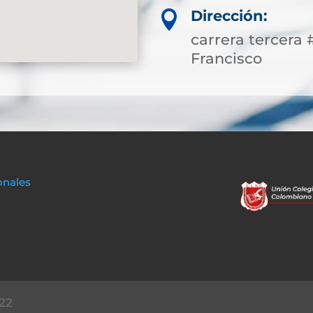
Dirección:

carrera tercera 
Francisco
onales
22