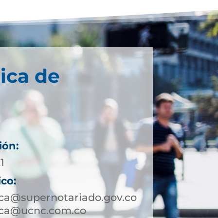
ica de
ión:
1
ico:
uca@supernotariado.gov.co
uca@ucnc.com.co