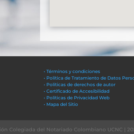
• Términos y condiciones
• Política de Tratamiento de Datos Pers
• Políticas de derechos de autor
• Certificado de Accesibilidad
• Políticas de Privacidad Web
• Mapa del Sitio
ón Colegiada del Notariado Colombiano UCNC | 20