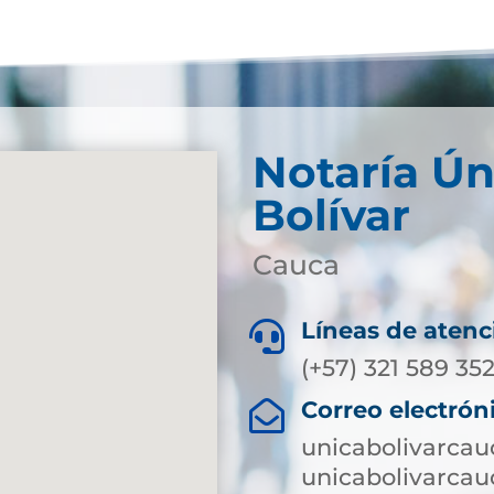
Notaría Ún
Bolívar
Cauca
Líneas de atenc

(+57) 321 589 352
Correo electrón

unicabolivarca
unicabolivarca