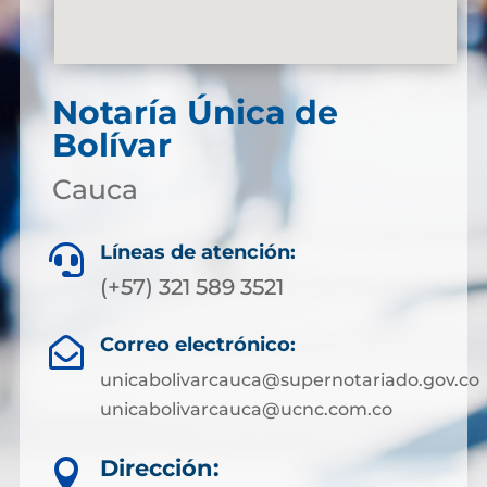
Notaría Única de
Bolívar
Cauca
Líneas de atención:

(+57) 321 589 3521
Correo electrónico:

unicabolivarcauca@supernotariado.gov.co
unicabolivarcauca@ucnc.com.co
Dirección:
