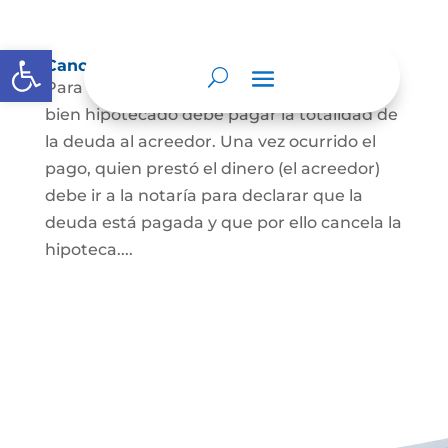
Abrir barra de herramientas
Cancelación de Hipoteca
Para cancelar una hipoteca, el dueño del
bien hipotecado debe pagar la totalidad de
la deuda al acreedor. Una vez ocurrido el
pago, quien prestó el dinero (el acreedor)
debe ir a la notaría para declarar que la
deuda está pagada y que por ello cancela la
hipoteca....