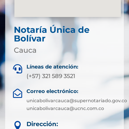
Notaría Única de
Bolívar
Cauca
Líneas de atención:

(+57) 321 589 3521
Correo electrónico:

unicabolivarcauca@supernotariado.gov.co
unicabolivarcauca@ucnc.com.co
Dirección:
