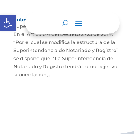
Abrir barra de herramientas
Entes y autoridades que lo vigilan
Superintendencia de Notariado y Registro
En el Artículo 4 del Decreto 2723 de 2014,
“Por el cual se modifica la estructura de la
Superintendencia de Notariado y Registro”
se dispone que: “La Superintendencia de
Notariado y Registro tendrá como objetivo
la orientación,...