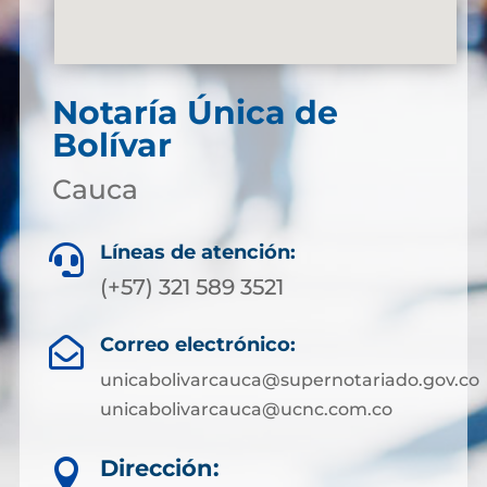
Notaría Única de
Bolívar
Cauca
Líneas de atención:

(+57) 321 589 3521
Correo electrónico:

unicabolivarcauca@supernotariado.gov.co
unicabolivarcauca@ucnc.com.co
Dirección:
