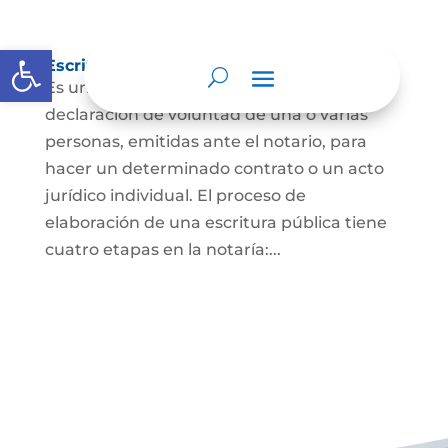
Abrir barra de herramientas
Escritura Pública
Es un documento que contiene la
declaración de voluntad de una o varias
personas, emitidas ante el notario, para
hacer un determinado contrato o un acto
jurídico individual. El proceso de
elaboración de una escritura pública tiene
cuatro etapas en la notaría:...