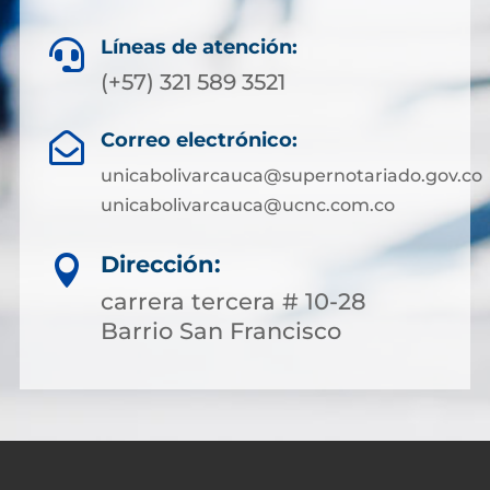
Líneas de atención:

(+57) 321 589 3521
Correo electrónico:

unicabolivarcauca@supernotariado.gov.co
unicabolivarcauca@ucnc.com.co
Dirección:

carrera tercera # 10-28
Barrio San Francisco