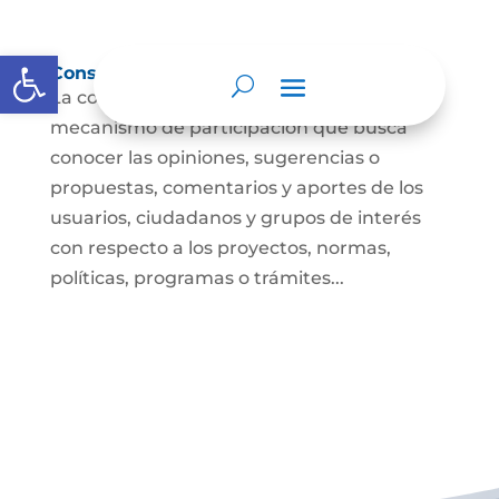
Abrir barra de herramientas
Consulta ciudadana
La consulta a la ciudadanía es un
mecanismo de participación que busca
conocer las opiniones, sugerencias o
propuestas, comentarios y aportes de los
usuarios, ciudadanos y grupos de interés
con respecto a los proyectos, normas,
políticas, programas o trámites...