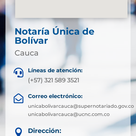
Notaría Única de
Bolívar
Cauca
Líneas de atención:

(+57) 321 589 3521
Correo electrónico:

unicabolivarcauca@supernotariado.gov.co
unicabolivarcauca@ucnc.com.co
Dirección:
