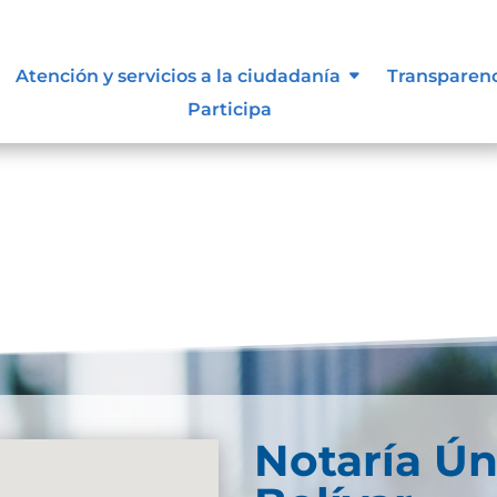
ocumental
Atención y servicios a la ciudadanía
Transparen
Participa
rchivogeneral.gov.co/consulte/recursos/publicacione
Notaría Ún