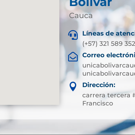
Bolívar
Cauca
Líneas de atenc

(+57) 321 589 352
Correo electrón

unicabolivarca
unicabolivarca
Dirección:

carrera tercera 
Francisco