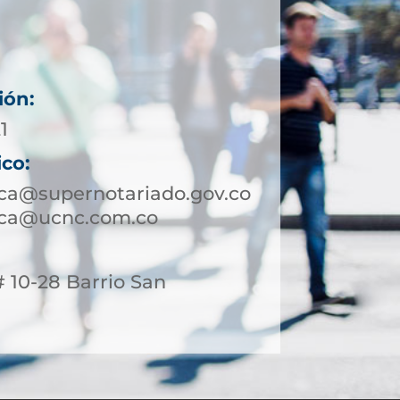
ión:
1
ico:
uca@supernotariado.gov.co
uca@ucnc.com.co
# 10-28 Barrio San