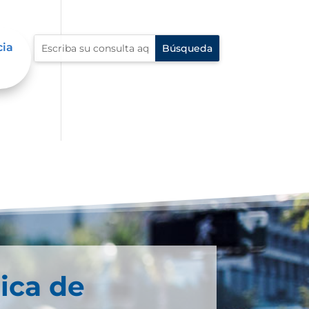
cia
s
ica de